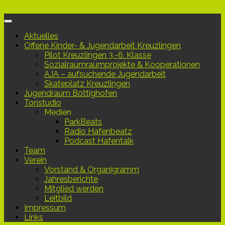
Unter dem Inhalt
Aktuelles
Offene Kinder- & Jugendarbeit Kreuzlingen
Pilot Kreuzlingen 3.-6. Klasse
Sozialraumraumprojekte & Kooperationen
AJA – aufsuchende Jugendarbeit
Skateplatz Kreuzlingen
Jugendraum Bottighofen
Tonstudio
Medien
ParkBeats
Radio Hafenbeatz
Podcast Hafentalk
Team
Verein
Vorstand & Organigramm
Jahresberichte
Mitglied werden
Leitbild
Impressum
Links