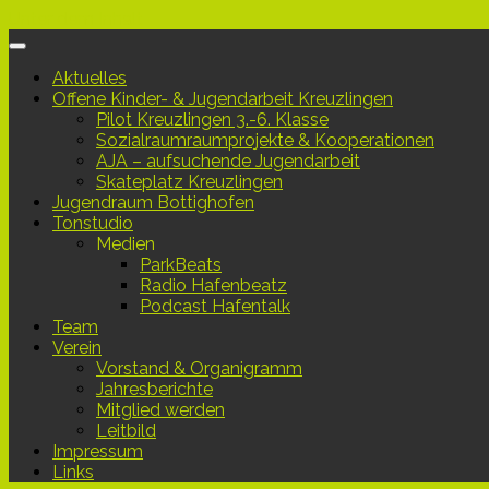
Unter dem Inhalt
Aktuelles
Offene Kinder- & Jugendarbeit Kreuzlingen
Pilot Kreuzlingen 3.-6. Klasse
Sozialraumraumprojekte & Kooperationen
AJA – aufsuchende Jugendarbeit
Skateplatz Kreuzlingen
Jugendraum Bottighofen
Tonstudio
Medien
ParkBeats
Radio Hafenbeatz
Podcast Hafentalk
Team
Verein
Vorstand & Organigramm
Jahresberichte
Mitglied werden
Leitbild
Impressum
Links