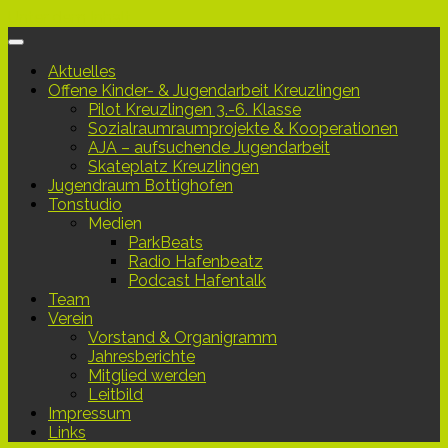
Unter dem Inhalt
Aktuelles
Offene Kinder- & Jugendarbeit Kreuzlingen
Pilot Kreuzlingen 3.-6. Klasse
Sozialraumraumprojekte & Kooperationen
AJA – aufsuchende Jugendarbeit
Skateplatz Kreuzlingen
Jugendraum Bottighofen
Tonstudio
Medien
ParkBeats
Radio Hafenbeatz
Podcast Hafentalk
Team
Verein
Vorstand & Organigramm
Jahresberichte
Mitglied werden
Leitbild
Impressum
Links